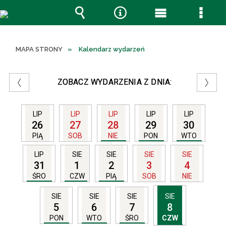
Wyszukiwarka
Narzędzia
Menu
Menu
główne
szcze
MAPA STRONY
Kalendarz wydarzeń
ZOBACZ WYDARZENIA Z DNIA:
LIP
LIP
LIP
LIP
LIP
26
27
28
29
30
PIĄ
SOB
NIE
PON
WTO
LIP
SIE
SIE
SIE
SIE
31
1
2
3
4
ŚRO
CZW
PIĄ
SOB
NIE
SIE
SIE
SIE
SIE
5
6
7
8
PON
WTO
ŚRO
CZW