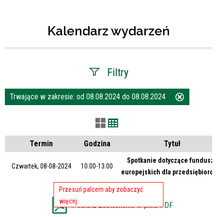
Kalendarz wydarzeń
Filtry
Trwające w zakresie:
od 08.08.2024 do 08.08.2024
Usuń
Szukana fraza
ten
filtr
Kategoria
Termin
Godzina
Tytuł
Spotkanie dotyczące funduszy
Czwartek, 08-08-2024
10:00-13:00
europejskich dla przedsiębiorcó
Trwające w zakresie
—
Pobierz zestawienie w pliku PDF