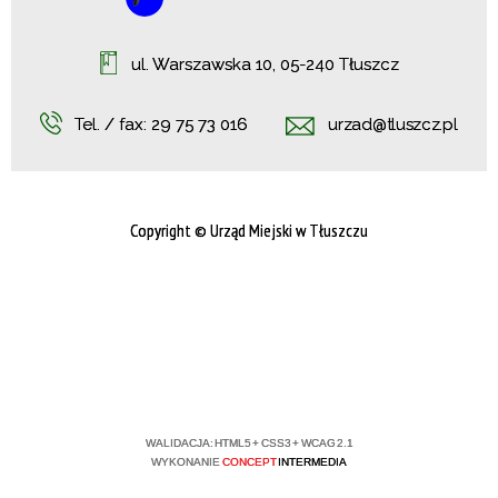
ul. Warszawska 10, 05-240 Tłuszcz
Tel. / fax:
29 75 73 016
urzad@tluszcz.pl
Copyright © Urząd Miejski w Tłuszczu
WALIDACJA:
HTML5
+
CSS3
+
WCAG 2.1
WYKONANIE
CONCEPT
INTERMEDIA