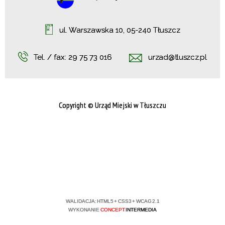
ul. Warszawska 10, 05-240 Tłuszcz
Tel. / fax:
29 75 73 016
urzad@tluszcz.pl
Copyright © Urząd Miejski w Tłuszczu
WALIDACJA:
HTML5
+
CSS3
+
WCAG 2.1
WYKONANIE
CONCEPT
INTERMEDIA